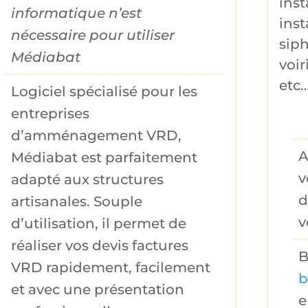
inst
informatique n’est
inst
nécessaire pour utiliser
sip
Médiabat
voir
etc
Logiciel spécialisé pour les
entreprises
d’amménagement VRD,
A
Médiabat est parfaitement
v
adapté aux structures
d
artisanales. Souple
v
d’utilisation, il permet de
réaliser vos
devis factures
B
VRD
rapidement, facilement
b
et avec une présentation
e