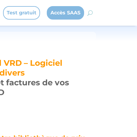
Test gratuit
Accès SAAS
l VRD – Logiciel
 divers
et factures de vos
D