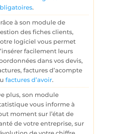
bligatoires
.
râce à son module de
estion des
fiches clients
,
otre logiciel vous permet
’insérer facilement leurs
oordonnées dans vos
devis
,
actures
,
factures d’acompte
ou
factures d’avoir
.
e plus, son
module
tatistique
vous informe à
out moment sur l’état de
anté de votre entreprise, sur
évolution de votre chiffre