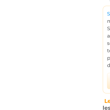
S
m
S
s
t
d
L
le