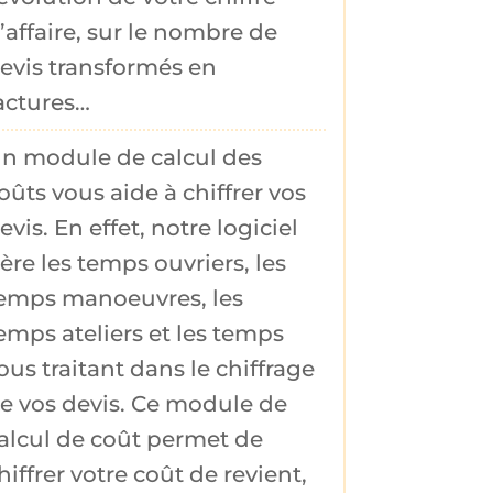
’affaire
, sur le nombre de
evis transformés
en
actures…
n module de
calcul des
oûts
vous aide à
chiffrer vos
evis
. En effet, notre logiciel
ère les
temps ouvriers
, les
emps manoeuvres
, les
emps ateliers
et les
temps
ous traitant
dans le chiffrage
e vos devis. Ce module de
alcul de coût permet de
hiffrer votre coût de revient
,