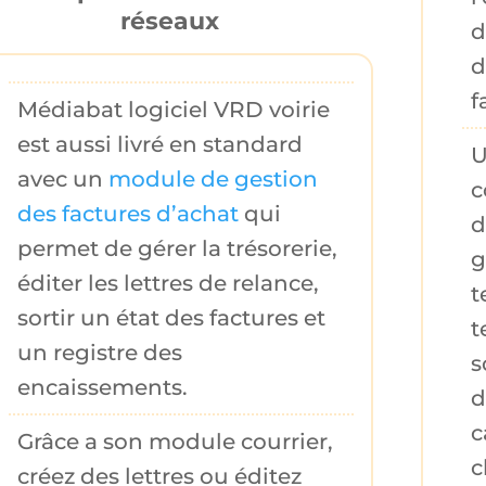
réseaux
d
d
f
Médiabat logiciel VRD voirie
est aussi livré en standard
U
avec un
module de gestion
c
des factures d’achat
qui
d
permet de gérer la
trésorerie
,
g
éditer les
lettres de relance
,
t
sortir un
état des factures
et
t
un
registre des
s
encaissements
.
d
c
Grâce a son
module courrier
,
c
créez des lettres ou éditez