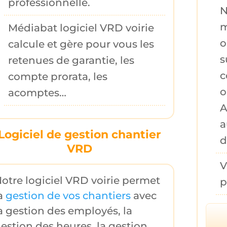
professionnelle.
N
m
Médiabat logiciel VRD voirie
o
calcule et gère pour vous les
s
retenues de garantie
, les
c
compte
prorata
, les
o
acomptes
…
A
a
Logiciel de gestion chantier
d
VRD
V
otre logiciel VRD voirie permet
p
a
gestion de vos chantiers
avec
a
gestion des employés
, la
estion des heures
, la
gestion