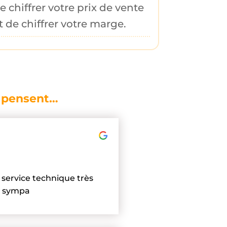
de
chiffrer votre prix de vente
t de
chiffrer votre marge
.
n pensent…
n, service technique très
ès sympa