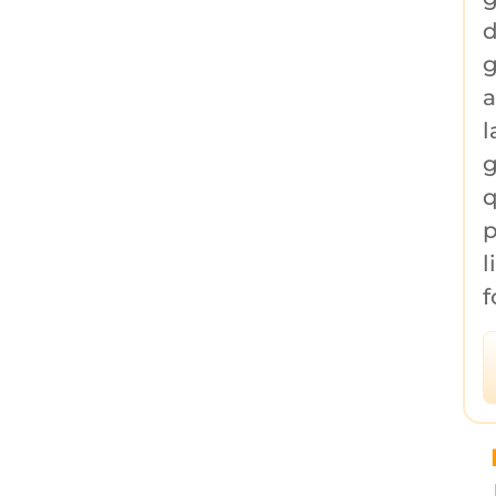
d
g
a
l
g
q
p
l
f