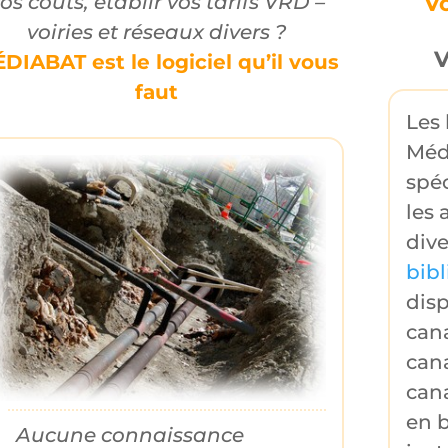
Vo
os coûts, établir vos tarifs VRD –
voiries et réseaux divers ?
V
DIABAT est le logiciel qu’il vous
faut
Les 
Méd
spéc
les
a
dive
bib
dis
cana
cana
can
en 
Aucune connaissance