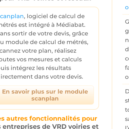
o
canplan
,
logiciel de calcul de
G
étrés
est intégré à Médiabat.
g
ans sortir de votre devis, grâce
n
au
module de calcul de métrés
,
d
cannez votre plan, réalisez
c
outes vos mesures et calculs
f
puis
intégrez les résultats
irectement dans votre devis
.
D
En savoir plus sur le module
scanplan
s
t
es autres fonctionnalités pour
s
s entreprises de VRD voiries et
l’