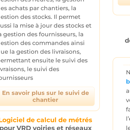
es achats
par chantiers, la
estion des stocks
. Il permet
ussi la
mise à jour des stocks
et
a
gestion des fournisseurs
, la
d
estion des commandes
ainsi
ue la
gestion des livraisons
,
ermettant ensuite le
suivi des
ivraisons
, le
suivi des
N
ournisseurs
b
a
En savoir plus sur le suivi de
chantier
v
f
l’
Logiciel de calcul de métrés
pour VRD voiries et réseaux
l