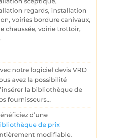
allation sceptique
,
allation regards
,
installation
hon
,
voiries bordure canivaux
,
ie chaussée
,
voirie trottoir
,
…
vec notre logiciel devis VRD
ous avez la possibilité
’insérer la
bibliothèque de
os fournisseurs
…
énéficiez d’une
ibliothèque de prix
ntièrement modifiable.