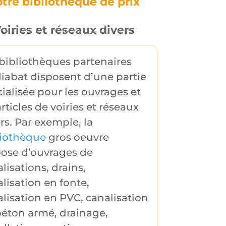
tre bibliothèque de prix
oiries et réseaux divers
bibliothèques partenaires
iabat disposent d’une partie
ialisée pour les
ouvrages
et
rticles
de
voiries et réseaux
rs
. Par exemple, la
liothèque
gros oeuvre
pose d’ouvrages de
lisations
,
drains
,
lisation en fonte
,
alisation en PVC
,
canalisation
béton armé
,
drainage
,