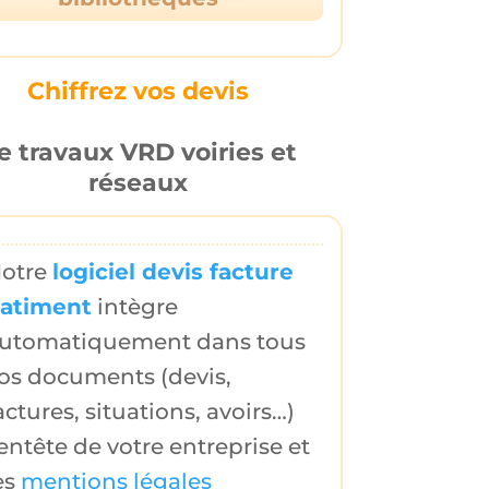
Chiffrez vos devis
e travaux VRD voiries et
réseaux
otre
logiciel devis facture
atiment
intègre
utomatiquement dans tous
os documents (
devis
,
actures
,
situations
,
avoirs
…)
entête de votre entreprise
et
es
mentions légales