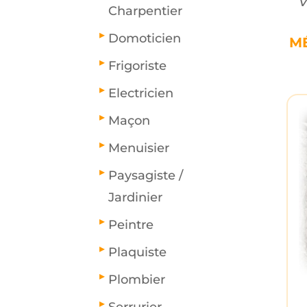
v
Charpentier
Domoticien
MÉ
Frigoriste
Electricien
Maçon
Menuisier
Paysagiste /
Jardinier
Peintre
Plaquiste
Plombier
Serrurier