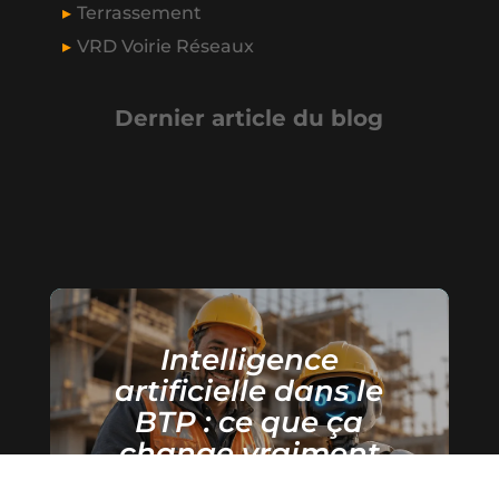
Terrassement
VRD Voirie Réseaux
Dernier article du blog
Intelligence
artificielle dans le
BTP : ce que ça
change vraiment
pour les artisans et