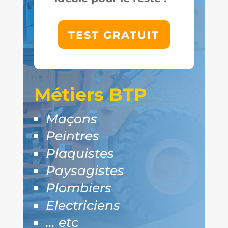
TEST GRATUIT
Métiers BTP
Maçons
Peintres
Plaquistes
Paysagistes
Plombiers
Electriciens
... etc