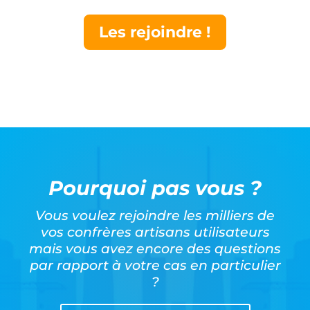
Les rejoindre !
Pourquoi pas vous ?
Vous voulez rejoindre les milliers de
vos confrères artisans utilisateurs
mais vous avez encore des questions
par rapport à votre cas en particulier
?