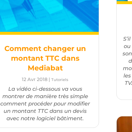
S’i
ou
Comment changer un
son
montant TTC dans
d
Mediabat
mon
les
12 Avr 2018
|
Tutoriels
TV
La vidéo ci-dessous va vous
montrer de manière très simple
comment procéder pour modifier
un montant TTC dans un devis
avec notre logiciel bâtiment.