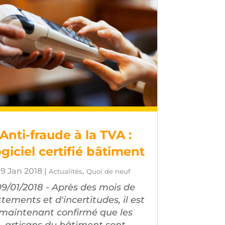
Anti-fraude à la TVA :
giciel certifié bâtiment
9 Jan 2018
|
,
Actualités
Quoi de neuf
09/01/2018 - Après des mois de
ttements et d'incertitudes, il est
maintenant confirmé que les
artisans du bâtiment sont