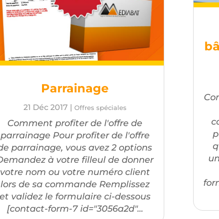
bâ
Parrainage
Com
21 Déc 2017
|
Offres spéciales
c
Comment profiter de l'offre de
p
parrainage Pour profiter de l'offre
q
de parrainage, vous avez 2 options
un
Demandez à votre filleul de donner
votre nom ou votre numéro client
for
lors de sa commande Remplissez
et validez le formulaire ci-dessous
[contact-form-7 id="3056a2d"...