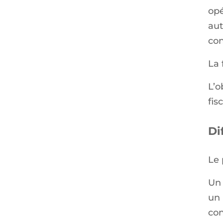
opé
aut
con
La 
L’o
fis
Di
Le 
Un 
un 
con