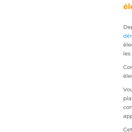
él
Dep
dém
éle
les
Con
éle
Vou
pla
com
app
Cet