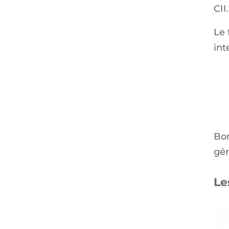
CII.
Le 
int
Bon
gé
Le