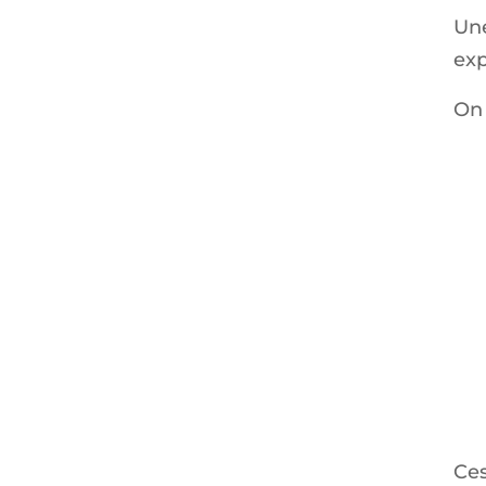
Une
exp
On
Ces