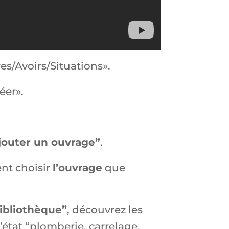
s/Avoirs/Situations».
éer».
jouter un ouvrage”
.
ent choisir
l’ouvrage
que
ibliothèque”
, découvrez les
’état “plomberie, carrelage,