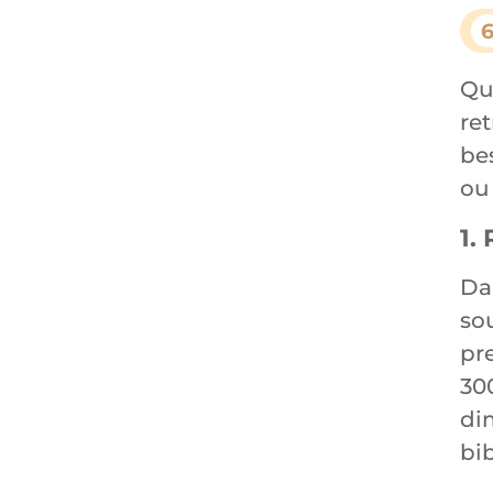
Qu
re
be
ou
1.
Da
so
pre
30
di
bi