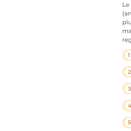
Le 
(a
plu
ma
re
1