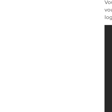
Vo
vo
log