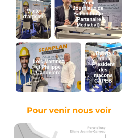
Remi
Journiaux de
Visite
Batichiffrage
d'artisan
(Partenaire
Mediabat)
Thierry
Toffoli,
Loic Martinez
President
et Philippe
des
Candeloro
macons
CAPEB
Pour venir nous voir