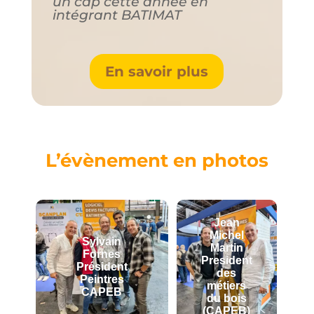
un cap cette année en
intégrant BATIMAT
En savoir plus
L’évènement en photos
Jean
Michel
Sylvain
Martin
Fornes
President
Président
des
Peintres
métiers
CAPEB
du bois
(CAPEB)