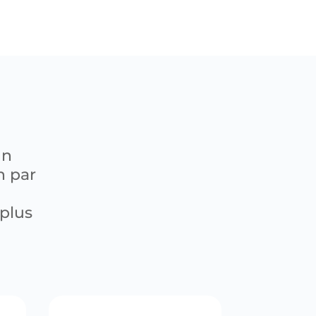
un
n par
 plus