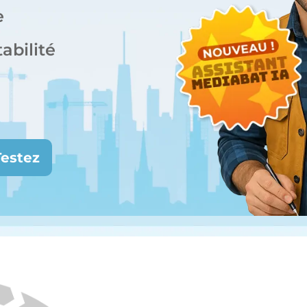
e
abilité
Testez