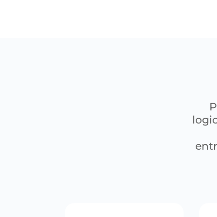
P
logi
entr