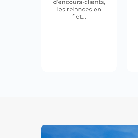
d’encours-clients,
les relances en
flot…