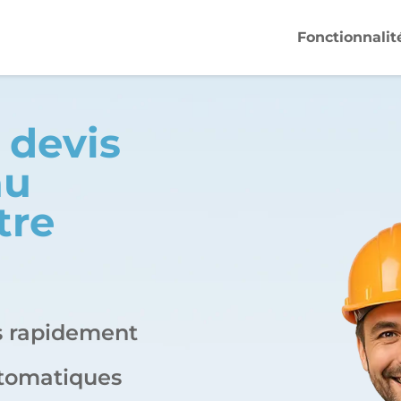
Fonctionnalit
e devis
au
tre
es rapidement
utomatiques