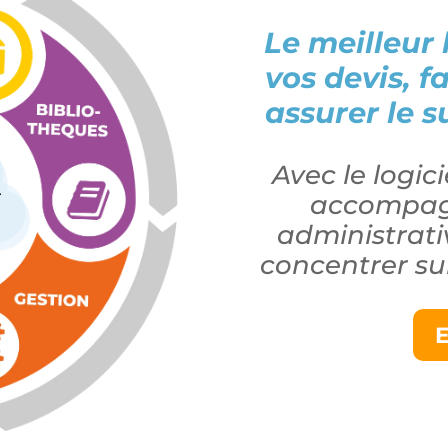
Le meilleur 
vos devis, f
assurer le s
Avec le logic
accompagn
administrati
concentrer su
E